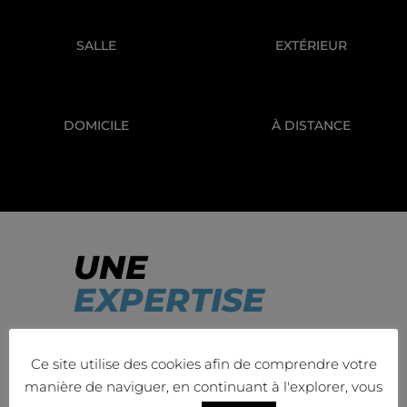
SALLE
EXTÉRIEUR
DOMICILE
À DISTANCE
UNE
EXPERTISE
TECHNIQUE ET PASSION
Ce site utilise des cookies afin de comprendre votre
manière de naviguer, en continuant à l'explorer, vous
Quel que soit votre souhait : perte de