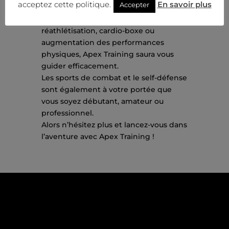
acceptez cette politique.
En savoir plus
Accepter
poids, tonification, remise en forme,
prise de masse musculaire,
réathlétisation, cardio-boxe ou
augmentation des performances
physiques, Apex Training saura vous
guider efficacement.
Les sports de combat et le self-défense
sont également à votre portée que
vous soyez débutant, amateur ou
professionnel.
Alors n’hésitez plus et lancez-vous dans
l’aventure avec Apex Training !