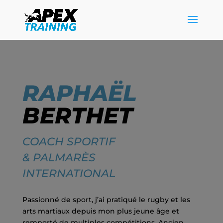
RAPHAËL
BERTHET
COACH SPORTIF
& PALMARÈS
INTERNATIONAL
Passionné de sport, j’ai pratiqué le rugby et les
arts martiaux depuis mon plus jeune âge et
remporté de multiples compétitions. Ancien